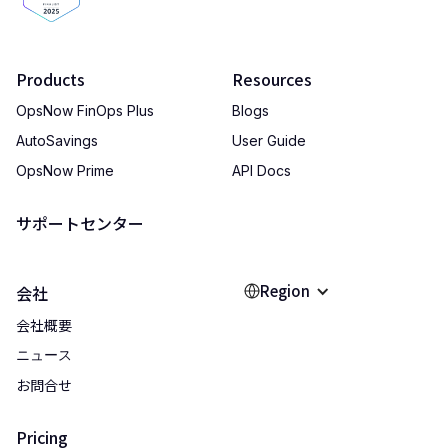
Products
Resources
OpsNow FinOps Plus
Blogs
AutoSavings
User Guide
OpsNow Prime
API Docs
サポートセンター
Region
会社
会社概要
ニュース
お問合せ
Pricing