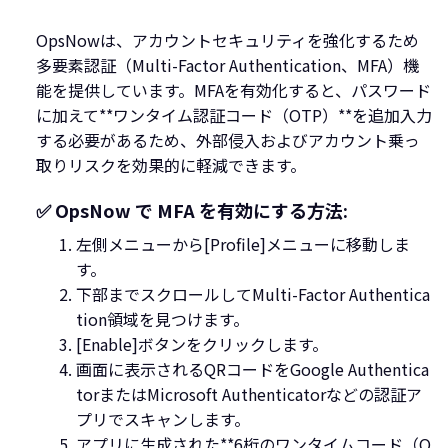
OpsNowは、アカウントセキュリティを強化するため
多要素認証（Multi-Factor Authentication、MFA）機
能を提供しています。MFAを有効化すると、パスワード
に加えて**ワンタイム認証コード（OTP）**を追加入力
する必要があるため、外部侵入およびアカウント乗っ
取りリスクを効果的に軽減できます。
✅ OpsNow で MFA を有効にする方法:
左側メニューから[Profile]メニューに移動しま
す。
下部までスクロールしてMulti-Factor Authentica
tion領域を見つけます。
[Enable]ボタンをクリックします。
画面に表示されるQRコードをGoogle Authentica
torまたはMicrosoft Authenticatorなどの認証ア
プリでスキャンします。
アプリに生成された**6桁のワンタイムコード（O