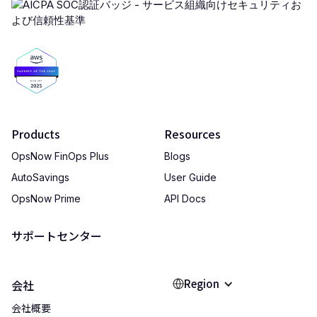
Products
Resources
OpsNow FinOps Plus
Blogs
AutoSavings
User Guide
OpsNow Prime
API Docs
サポートセンター
Region
会社
会社概要