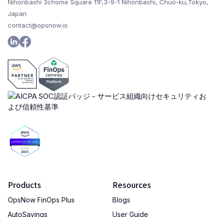
Nihonbashi 3chome Square 11F,3-9-1 Nihonbashi, Chuo-ku,Tokyo,
Japan
contact@opsnow.io
Products
Resources
OpsNow FinOps Plus
Blogs
AutoSavings
User Guide