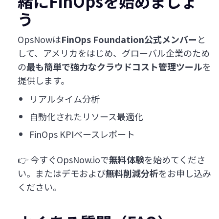
緒にFinOpsを始めましょ
う
OpsNowは
FinOps Foundation公式メンバー
と
して、アメリカをはじめ、グローバル企業のため
の
最も簡単で強力なクラウドコスト管理ツール
を
提供します。
リアルタイム分析
自動化されたリソース最適化
FinOps KPIベースレポート
👉 今すぐOpsNow.ioで
無料体験
を始めてくださ
い。またはデモおよび
無料削減分析
をお申し込み
ください。