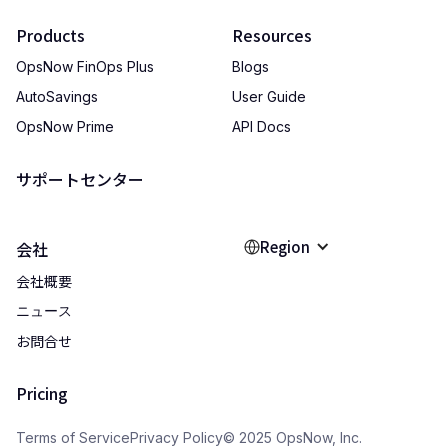
Products
Resources
OpsNow FinOps Plus
Blogs
AutoSavings
User Guide
OpsNow Prime
API Docs
サポートセンター
Region
会社
会社概要
ニュース
お問合せ
Pricing
Terms of Service
Privacy Policy
© 2025 OpsNow, Inc.