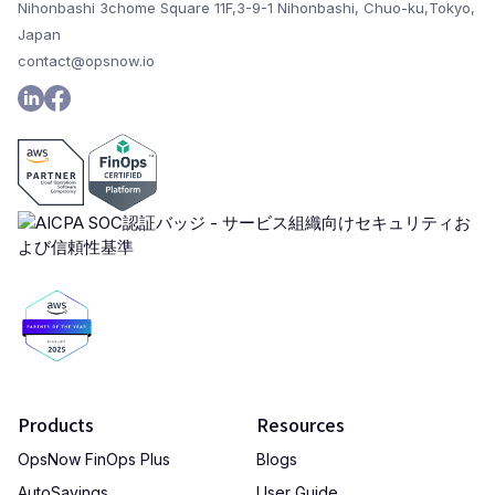
Nihonbashi 3chome Square 11F,3-9-1 Nihonbashi, Chuo-ku,Tokyo,
Japan
contact@opsnow.io
Products
Resources
OpsNow FinOps Plus
Blogs
AutoSavings
User Guide