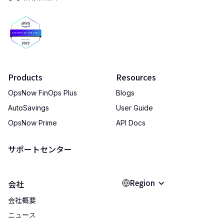
Products
Resources
OpsNow FinOps Plus
Blogs
AutoSavings
User Guide
OpsNow Prime
API Docs
サポートセンター
Region
会社
会社概要
ニュース