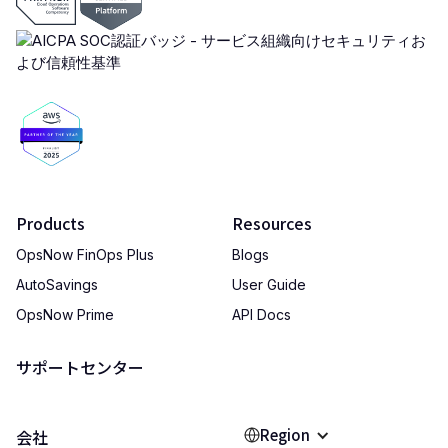
Products
Resources
OpsNow FinOps Plus
Blogs
AutoSavings
User Guide
OpsNow Prime
API Docs
サポートセンター
Region
会社