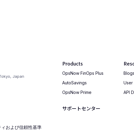
Products
Res
OpsNow FinOps Plus
Blog
Tokyo, Japan
AutoSavings
User
OpsNow Prime
API 
サポートセンター