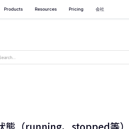
Products
Resources
Pricing
会社
How can we help you?
ings
OpsNow Prime
態（running、stopped