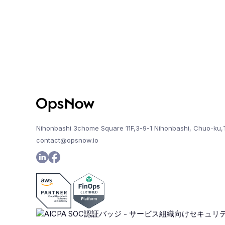
Nihonbashi 3chome Square 11F,3-9-1 Nihonbashi, Chuo-ku,
contact@opsnow.io