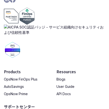
Products
Resources
OpsNow FinOps Plus
Blogs
AutoSavings
User Guide
OpsNow Prime
API Docs
サポートセンター