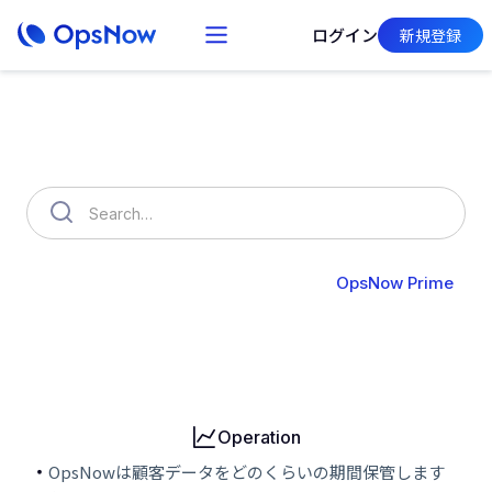
ログイン
新規登録
How can we help you?
OpsNow FinOps Plus
AutoSavings
OpsNow Prime
Billing
User & Organization
Cloud Accounts
Security
Operation
OpsNowは顧客データをどのくらいの期間保管します